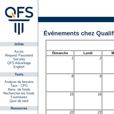
Événements chez Qualif
InSite
Accès
Dimanche
Lundi
M
Request Password
1
2
Security
QFS Advantage
English
Tools
8
9
Analyse de besoins
Taux - CPG
Rens. de fonds
Rechercher les fonds
15
16
Fournitures
Quoi de neuf
Resources
22
23